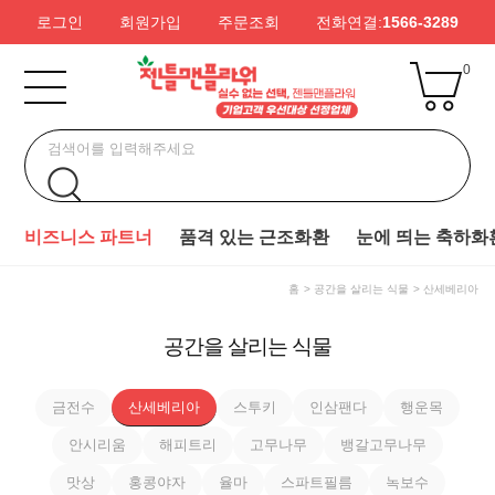
로그인
회원가입
주문조회
전화연결:
1566-3289
0
비즈니스 파트너
품격 있는 근조화환
눈에 띄는 축하화
홈
공간을 살리는 식물
산세베리아
공간을 살리는 식물
금전수
산세베리아
스투키
인삼팬다
행운목
안시리움
해피트리
고무나무
뱅갈고무나무
맛상
홍콩야자
율마
스파트필름
녹보수