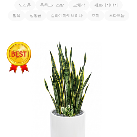
연산홍
홍죽크리스탈
오채각
세브리지야자
철쭉
성황금
칼라데아제브리나
호야
초화모둠