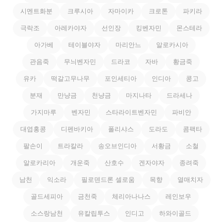
시멘트화분
크루시아
자마이카
크로톤
파키라
극락조
아레카야자
선인장
킹벤자민
몬스테라
아가베
테이블야자
마리안느
알로카시아
관음죽
무늬벤자민
드라코
자바
황금죽
유카
떡갈고무나무
포인세티아
인디아
콩고
분재
만냥금
천냥금
마지나타
드라세나
가지마루
벤자민
스타라이트벤자민
파비안
대엽홍콩
디펜바키아
폴리샤스
도라도
콤팩타
팔손이
트라칼라
송오브인디아
서황금
소철
알로카리아
개운죽
산호수
겐자야자
종려죽
남천
익소라
필로덴드론 셀로움
목향
열매치자
골드세피아
금천죽
체리아나나스
레인보우
소스랑남천
유칼립투스
인디고
하와이골드