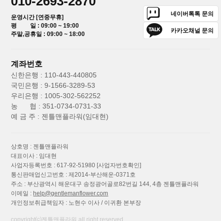
010-2693-2870
네이버톡톡 문의
운영시간 [연중무휴]
평 일 : 09:00 ~ 19:00
카카오채널 문의
주말,공휴일 : 09:00 ~ 18:00
계좌번호
신한은행 : 110-443-440805
국민은행 : 9-1566-3289-53
우리은행 : 1005-302-562252
농 협 : 351-0734-0731-33
예 금 주 : 젠틀맨플라워(임대현)
상호명 : 젠틀맨플라워
대표이사 : 임대현
사업자등록번호 : 617-92-51980
[사업자번호확인]
통신판매업신고번호 : 제2014-부산해운-0371호
주소 : 부산광역시 해운대구 송정광어골로82번길 144, 4층 젠틀맨플라워
이메일 :
help@gentlemanflower.com
개인정보취급책임자 : 노현수 이사 / 이귀환 본부장
copyright⒞젠틀맨플라워 all right reserved