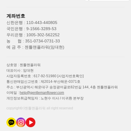
계좌번호
신한은행 : 110-443-440805
국민은행 : 9-1566-3289-53
우리은행 : 1005-302-562252
농 협 : 351-0734-0731-33
예 금 주 : 젠틀맨플라워(임대현)
상호명 : 젠틀맨플라워
대표이사 : 임대현
사업자등록번호 : 617-92-51980
[사업자번호확인]
통신판매업신고번호 : 제2014-부산해운-0371호
주소 : 부산광역시 해운대구 송정광어골로82번길 144, 4층 젠틀맨플라워
이메일 :
help@gentlemanflower.com
개인정보취급책임자 : 노현수 이사 / 이귀환 본부장
copyright⒞젠틀맨플라워 all right reserved