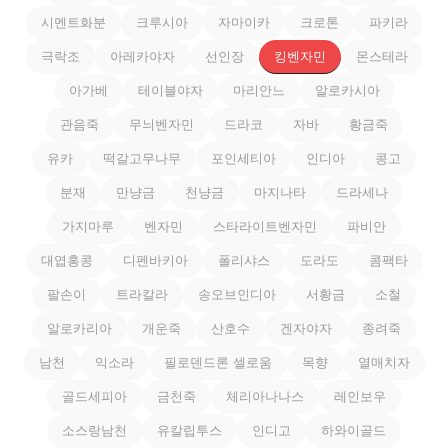
시멘트화분
크루시아
자마이카
크로톤
파키라
극락조
아레카야자
선인장
킹벤자민
몬스테라
아가베
테이블야자
마리안느
알로카시아
관음죽
무늬벤자민
드라코
자바
황금죽
유카
떡갈고무나무
포인세티아
인디아
콩고
분재
만냥금
천냥금
마지나타
드라세나
가지마루
벤자민
스타라이트벤자민
파비안
대엽홍콩
디펜바키아
폴리샤스
도라도
콤팩타
팔손이
트라칼라
송오브인디아
서황금
소철
알로카리아
개운죽
산호수
겐자야자
종려죽
남천
익소라
필로덴드론 셀로움
목향
열매치자
골드세피아
금천죽
체리아나나스
레인보우
소스랑남천
유칼립투스
인디고
하와이골드