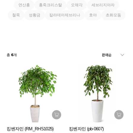
연산홍
홍죽크리스탈
오채각
세브리지야자
철쭉
성황금
칼라데아제브리나
호야
초화모둠
6
총
개
킹벤자민 (RM_RHS1025)
킹벤자민 (pb-0607)