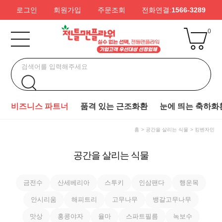
로그인
회원가입
주문조회
전화연결:
1566-3289
0
비즈니스 파트너
품격 있는 근조화환
눈에 띄는 축하화
홈
공간을 살리는 식물
킹벤자민
공간을 살리는 식물
금전수
산세베리아
스투키
인삼팬다
행운목
안시리움
해피트리
고무나무
뱅갈고무나무
맛상
홍콩야자
율마
스파트필름
녹보수