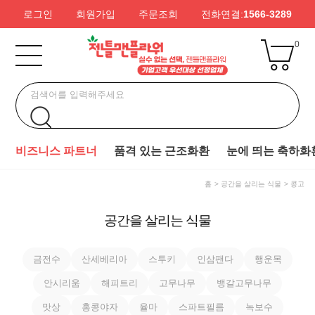
로그인
회원가입
주문조회
전화연결:
1566-3289
0
비즈니스 파트너
품격 있는 근조화환
눈에 띄는 축하화
홈
공간을 살리는 식물
콩고
공간을 살리는 식물
금전수
산세베리아
스투키
인삼팬다
행운목
안시리움
해피트리
고무나무
뱅갈고무나무
맛상
홍콩야자
율마
스파트필름
녹보수