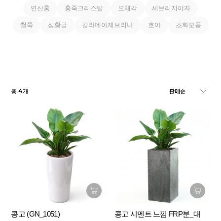
연산홍
홍죽크리스탈
오채각
세브리지야자
철쭉
성황금
칼라데아제브리나
호야
초화모둠
4
총
개
콩고 (GN_1051)
콩고 시멘트 느낌 FRP분_대