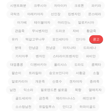
시멘트화분
크루시아
자마이카
크로톤
파키라
극락조
아레카야자
선인장
킹벤자민
몬스테라
아가베
테이블야자
마리안느
알로카시아
관음죽
무늬벤자민
드라코
자바
황금죽
유카
떡갈고무나무
포인세티아
인디아
콩고
분재
만냥금
천냥금
마지나타
드라세나
가지마루
벤자민
스타라이트벤자민
파비안
대엽홍콩
디펜바키아
폴리샤스
도라도
콤팩타
팔손이
트라칼라
송오브인디아
서황금
소철
알로카리아
개운죽
산호수
겐자야자
종려죽
남천
익소라
필로덴드론 셀로움
목향
열매치자
골드세피아
금천죽
체리아나나스
레인보우
소스랑남천
유칼립투스
인디고
하와이골드